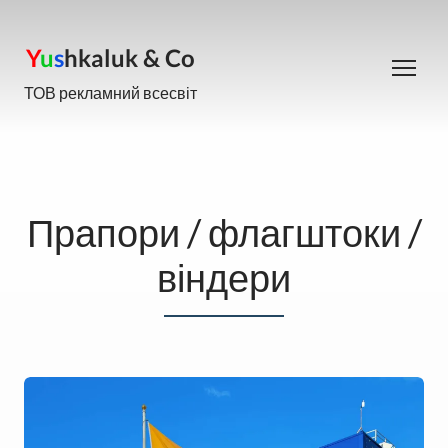
Y
u
s
hkaluk & Co
ТОВ рекламний всесвіт
Прапори / флагштоки /
віндери