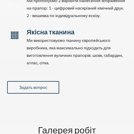
Ми пропонуємо 2 варіанти нанесення зображення
виробника, яка максимально підходить для
на прапор: 1 - цифровий наскрізний хімічний друк.
виготовлення вуличних прапорів: шовк, габардин,
2 - вишивка по індивідуальному ескізу.
атлас, сітка. Залежно від Ваших побажань, місця для
розміщення прапора фірми і можливостей, - Ви самі
Якісна тканина
обираете найбільш підходящу тканину.
Ми використовуємо тканину європейського
виробника, яка максимально підходить для
Барвники, якими наноситься малюнок.
Наші
виготовлення вуличних прапорів: шовк, габардин,
високоякісні стійкі барвники здатні зберігати свій
атлас, сітка.
первісний блиск і колір малюнка довгий час. Таке
зображення не змивається дощем або водою, не
вигоряє на сонці і не тріскається під впливом низьких
Задать вопрос
або високих температур.
Спосіб нанесення друку на тканину.
Ми
пропонуємо для виготовлення прапорів
найсучасніший метод - цифровий наскрізний хімічний
друк (ЦНХД), при якому барвники не залишають
Галерея робіт