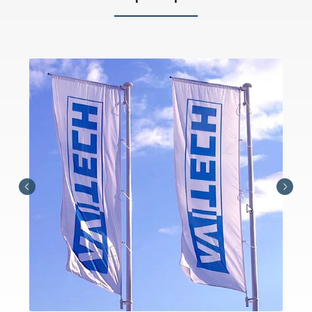
простий відбиток зображення, а проникають глибоко в
структуру тканини на молекулярному рівні. Також ми
пропонуємо такий унікальний спосіб виготовлення
прапорів - вишивка. Вишиті прапори виготовляються
за індивідуальним ескізом на оксамиті.
Прапори, що використовуються на вулиці і в
«жорстких» умовах, наприклад на автодорогах, АЗС,
транспорті, ми рекомендуємо виготовляти з
поліефірного шовку щільністю 110 г. / кв.м. Даний
матеріал виготовлений в Німеччині і має зусилля на
розрив по DIN 53857-1 в довжині не більше 400N, по
по ширині не більше 700N.
Пошиття
- закритий шов по периметру, подвійна
строчка спеціальної укріпленої ниткою, а з боку
флагшток посилений спеціальною лентою - стропою.
Для збільшення терміну служби прапора при великих