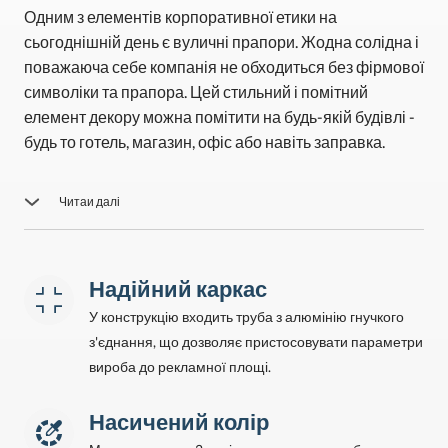
Одним з елементів корпоративної етики на
сьогоднішній день є вуличні прапори. Жодна солідна і
поважаюча себе компанія не обходиться без фірмової
символіки та прапора. Цей стильний і помітний
елемент декору можна помітити на будь-якій будівлі -
будь то готель, магазин, офіс або навіть заправка.
Читаи далі
Наша компанія пропонує якісні товари для
ефективної реклами. Застосовувати такі конструкції
можна на вулиці або в приміщенні. Вироби не бояться
Надійний каркас
спеки та морозів, і довго зберігають ефектний
У конструкцію входить труба з алюмінію гнучкого
зовнішній вигляд і привабливість. Ми займаємося
з'єднання, що дозволяє пристосовувати параметри
виготовленням прапорів, мобільних флагштоків і
вироба до рекламної площі.
пропонуємо клієнтам високу якість продукції.
Насичений колір
Матеріал, з якого виготовлено виріб.
Ми
використовуємо міцну тканину європейського