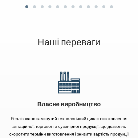
розмірах (наприклад 1,4х2,1 або 1,5х5 метрів) ми
рекомендуємо вшивати підсилюючий куточок.
Варіант кріплення до флагштоку
- стропа, петлі зі
стропи, люверси або пластикові (з посиленого
Наші переваги
пластику) або металеві карабіни.
Власне виробництво
Реалізовано замкнутий технологічний цикл з виготовлення
агітаційної, торгової та сувенірної продукції, що дозволяє
скоротити терміни виготовлення і знизити вартість продукції